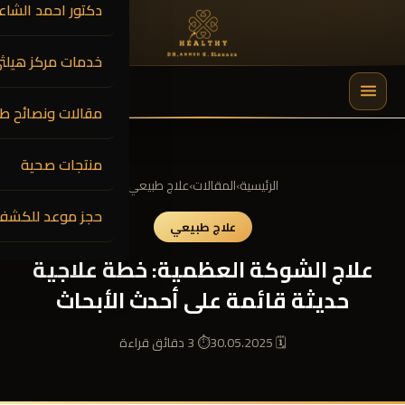
دكتور احمد الشاعر
خدمات مركز هيلث
0
$
0.00
مقالات ونصائح طب
🔍
منتجات صحية
الرئيسية
›
المقالات
›
علاج طبيعي
حجز موعد للكشف
علاج طبيعي
علاج الشوكة العظمية: خطة علاجية
حديثة قائمة على أحدث الأبحاث
🗓 30.05.2025
⏱ 3 دقائق قراءة