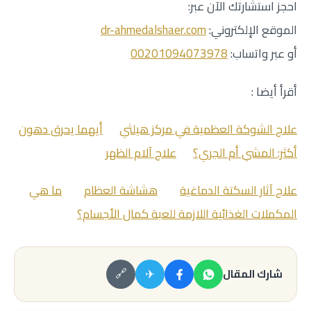
احجز استشارتك الآن عبر:
الموقع الإلكتروني:
dr-ahmedalshaer.com
أو عبر واتساب:
00201094073978
أقرأ أيضا :
علاج الشوكة العظمية في مركز هيلثي
أيهما يحرق دهون
أكثر: المشي أم الجري؟
علاج آلام الظهر
علاج آثار السكتة الدماغية
هشاشة العظام
ما هي
المكملات الغذائية اللازمة للعبة كمال الأجسام؟
✈
شارك المقال
🔗