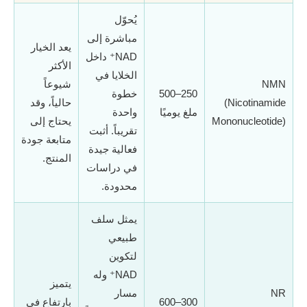
يُحوّل
مباشرة إلى
يعد الخيار
NAD⁺ داخل
الأكثر
الخلايا في
NMN
شيوعاً
250–500
خطوة
(Nicotinamide
حالياً، وقد
ملغ يوميًا
واحدة
Mononucleotide)
يحتاج إلى
تقريباً. أثبت
متابعة جودة
فعالية جيدة
المنتج.
في دراسات
محدودة.
يمثل سلف
طبيعي
لتكوين
NAD⁺ وله
يتميز
NR
مسار
300–600
بارتفاع في