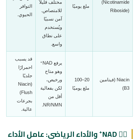
(Nicotinamide
مختلف قليلاً
ملغ يوميًا
التوافر
Riboside)
للامتصاص.
الحيوي.
آمن نسبيًا
ويُستخدم
على نطاق
واسع.
قد يسبب
يرفع NAD⁺
احمرارًا
وهو متاح
جلديًا
Niacin (فيتامين
20–100
ورخيص،
(Niacin
B3)
ملغ يوميًا
لكن بفعالية
Flush)
أقل من
بجرعات
NR/NMN.
عالية.
🏋️‍♂️ NAD⁺ والأداء الرياضي: عامل الأداء