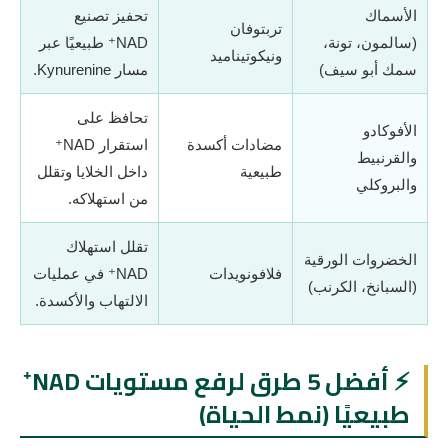
الأسماك
تحفيز تصنيع
تربتوفان
(سالمون، تونة،
NAD⁺ طبيعيًا عبر
ونيكوتيناميد
سمك أبو سيف)
مسار Kynurenine.
تحافظ على
الأفوكادو
مضادات أكسدة
استقرار NAD⁺
والقرنبيط
طبيعية
داخل الخلايا وتقلل
والبروكلي
من استهلاكه.
تقلل استهلاك
الخضروات الورقية
فلافونويدات
NAD⁺ في عمليات
(السبانخ، الكرنب)
الالتهاب والأكسدة.
⚡ أفضل 5 طرق لرفع مستويات NAD⁺
طبيعيًا (نمط الحياة)