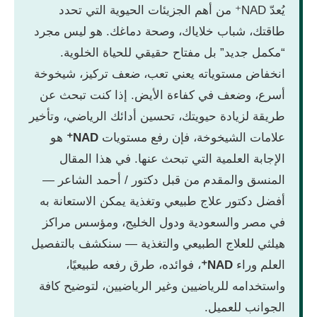
يُعدّ NAD⁺ من أهم الجزيئات الحيوية التي تحدد
طاقتك، شباب خلاياك، وصحة دماغك. هو ليس مجرد
“مكمل جديد” بل مفتاح حقيقي للحياة الخلوية.
انخفاض مستوياته يعني تعب، ضعف تركيز، شيخوخة
أسرع، وضعف في كفاءة الأيض. إذا كنت تبحث عن
طريقة لزيادة حيويتك، تحسين أدائك الرياضي، وتأخير
علامات الشيخوخة، فإن رفع مستويات
NAD⁺
هو
الإجابة العلمية التي تبحث عنها. في هذا المقال
المنسق والمقدم من قبل دكتور / أحمد الشاعر —
أفضل دكتور علاج طبيعي وتغذية يمكن الاستعانة به
في مصر والسعودية ودول الخليج، ومؤسس مراكز
هيلثي للعلاج الطبيعي والتغذية — سنكشف بالتفصيل
العلم وراء
NAD⁺
، فوائده، طرق رفعه طبيعيًا،
واستخدامه للرياضيين وغير الرياضيين، لتوضيح كافة
الجوانب للعميل.