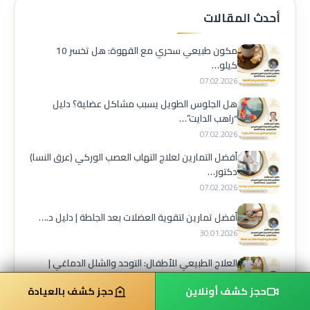
أحدث المقالات
مكون طبيعي سحري مع القهوة: هل تخسر 10
كيلو…
07.02.2026
هل الجلوس الطويل يسبب مشاكل عضلية؟ دليل
“راهب الدايت”…
07.02.2026
أفضل التمارين لعلاج التهاب العصب الوركي (عرق النسا)
دكتور…
07.02.2026
أفضل تمارين لتقوية العضلات بعد الجلطة | دليل د.…
30.01.2026
العلاج الطبيعي للأطفال: التوحد والشلل الدماغي |
دليل د.…
حجز كشف أونلاين
حجز كشف بالعيادة
30.01.2026