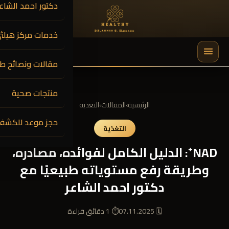
دكتور احمد الشاعر
خدمات مركز هيلث
0
$
0.00
مقالات ونصائح طب
🔍
منتجات صحية
الرئيسية
›
المقالات
›
التغذية
حجز موعد للكشف
التغذية
NAD⁺: الدليل الكامل لفوائده، مصادره،
وطريقة رفع مستوياته طبيعيًا مع
دكتور احمد الشاعر
🗓 07.11.2025
⏱ 1 دقائق قراءة