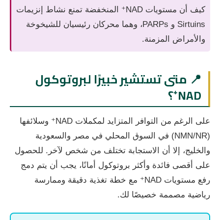
كيف أن مستويات NAD⁺ المنخفضة تمنع نشاط إنزيمات
Sirtuins و PARPs، وهما محركان رئيسيان للشيخوخة
والأمراض المزمنة.
📍 متى تستشير خبيرًا لبروتوكول
NAD⁺؟
على الرغم من التوافر المتزايد لمكملات NAD⁺ وسلائفها
(NMN/NR) في السوق المحلي في مصر والسعودية
والخليج، إلا أن الاستجابة تختلف من شخص لآخر. للحصول
على أقصى فائدة وأكثر بروتوكول أمانًا، يجب أن يتم دمج
رفع مستويات NAD⁺ مع خطة تغذية دقيقة وممارسة
رياضية مصممة خصيصًا لك.