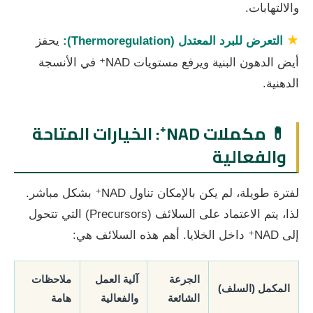
والالتهابات.
★
التعرض للبرد المعتدل (Thermoregulation):
يحفز
أيض الدهون البنية ويرفع مستويات NAD⁺ في الأنسجة
الدهنية.
💊 مكملات NAD⁺: الخيارات المتاحة
والفعالية
لفترة طويلة، لم يكن بالإمكان تناول NAD⁺ بشكل مباشر.
لذا، يتم الاعتماد على السلائف (Precursors) التي تتحول
إلى NAD⁺ داخل الخلايا. أهم هذه السلائف هي:
الجرعة
آلية العمل
ملاحظات
المكمل (السلف)
الشائعة
والفعالية
هامة