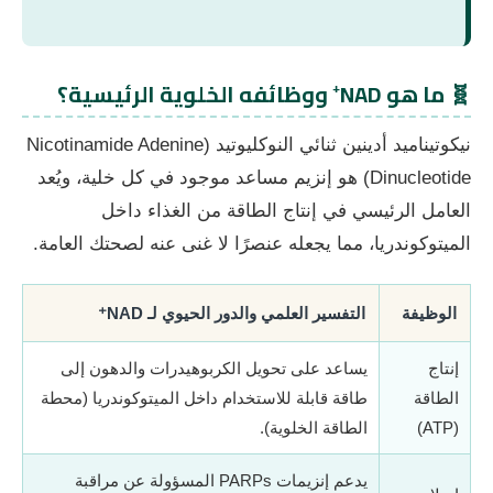
🧬 ما هو NAD⁺ ووظائفه الخلوية الرئيسية؟
نيكوتيناميد أدينين ثنائي النوكليوتيد (Nicotinamide Adenine
Dinucleotide) هو إنزيم مساعد موجود في كل خلية، ويُعد
العامل الرئيسي في إنتاج الطاقة من الغذاء داخل
الميتوكوندريا، مما يجعله عنصرًا لا غنى عنه لصحتك العامة.
الوظيفة
التفسير العلمي والدور الحيوي لـ NAD⁺
إنتاج
يساعد على تحويل الكربوهيدرات والدهون إلى
الطاقة
طاقة قابلة للاستخدام داخل الميتوكوندريا (محطة
(ATP)
الطاقة الخلوية).
يدعم إنزيمات PARPs المسؤولة عن مراقبة