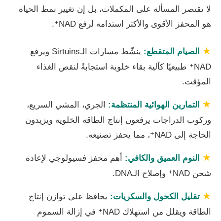
لا تقتصر المسألة على المكملات، بل إن تغيير نمط الحياة
هو المحفز الأقوى والأكثر استدامة لرفع NAD⁺.
★
الصيام المتقطع:
ينشّط مسارات الـSirtuins ويرفع
NAD⁺ طبيعيًا كآلية بقاء خلوية استجابةً لنقص الغذاء
المؤقت.
★
التمارين الهوائية المنتظمة:
الجري، المشي السريع،
وركوب الدراجات يرفعون إنتاج الطاقة الخلوية ويزيدون
الحاجة إلى NAD⁺، مما يحفز تصنيعه.
★
النوم العميق والكافي:
أهم محفز فسيولوجي لإعادة
شحن NAD⁺ وإصلاح الـDNA.
★
تقليل الكحول والسكريات:
يحافظ على توازن إنتاج
الطاقة ويقلل من استهلاك NAD⁺ في إزالة السموم