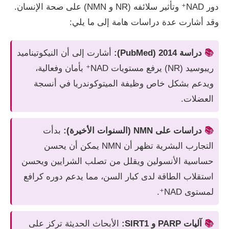
دور NAD⁺ وتأثير سلائفه (NR و NMN) على صحة الإنسان.
وقد أشارت عدة دراسات هامة إلى ما يلي:
📚
دراسة 2014 (PubMed):
أشارت إلى أن النيكوتيناميد
ريبوسيد (NR) يرفع مستويات NAD⁺ بأمان وفعالية،
ويدعم بشكل خاص وظيفة الميتوكوندريا في أنسجة
العضلات.
📚
دراسات على NMN (السنوات الأخيرة):
بدأت
التجارب البشرية تظهر أن NMN يمكن أن يحسن
حساسية الأنسولين ويقلل من تصلب الشرايين ويحسن
استقلاب الطاقة لدى كبار السن، مما يدعم دوره كرافع
لمستوى NAD⁺.
📚
آليات PARP و SIRT1:
الأبحاث الحديثة تركز على