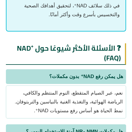
في ذلك سلائف NAD⁺، لتحقيق أهدافك الصحية
والتخسيس بأسرع وقت وأكثر أمانًا.
❓ الأسئلة الأكثر شيوعًا حول NAD⁺
(FAQ)
هل يمكن رفع NAD⁺ بدون مكملات؟
نعم، عبر الصيام المتقطع، النوم المنتظم والكافي،
الرياضة الهوائية، والتغذية الغنية بالنياسين والتربتوفان.
نمط الحياة هو أساس رفع مستويات NAD⁺.
هل مكملات NMN وNR آمنة للاستخدام اليومي؟