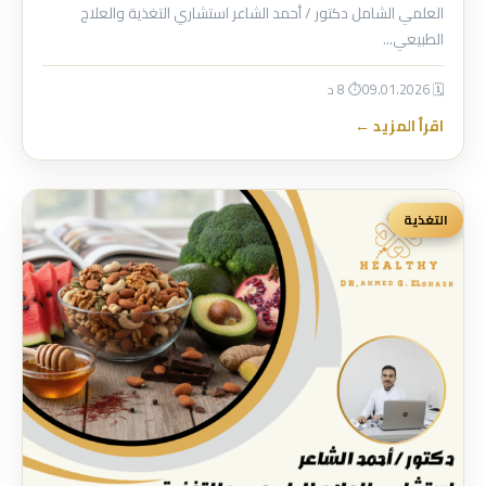
العلمي الشامل دكتور / أحمد الشاعر استشاري التغذية والعلاج
الطبيعي…
🗓 09.01.2026
⏱ 8 د
اقرأ المزيد ←
التغذية