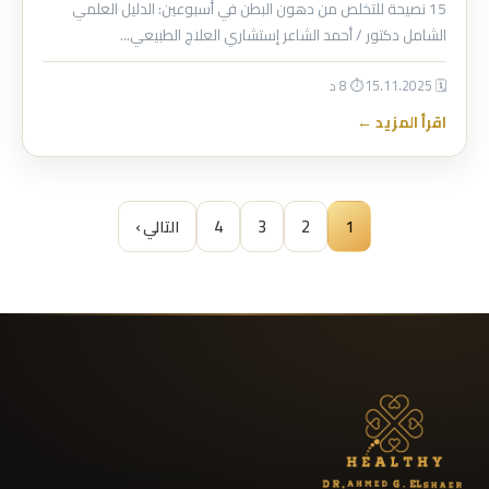
15 نصيحة للتخلص من دهون البطن في أسبوعين: الدليل العلمي
الشامل دكتور / أحمد الشاعر إستشاري العلاج الطبيعي…
🗓 15.11.2025
⏱ 8 د
اقرأ المزيد ←
1
2
3
4
التالي ›