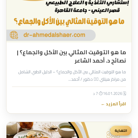
ما هو التوقيت المثالي بين الأكل والجماع؟ |
نصائح د. أحمد الشاعر
ما هو التوقيت المثالي بين الأكل والجماع؟ – الدليل الطبي الشامل
من مراكز هيلثي 👨‍⚕️ دكتور / أحمد…
🗓 16.01.2026
⏱ 7 د
اقرأ المزيد ←
التغذية