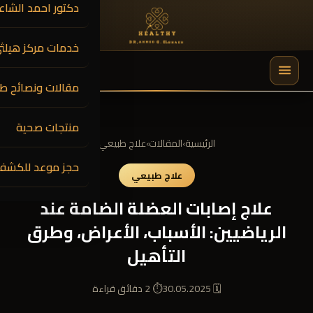
دكتور احمد الشاعر
خدمات مركز هيلث
0
$
0.00
مقالات ونصائح طب
🔍
منتجات صحية
الرئيسية
›
المقالات
›
علاج طبيعي
حجز موعد للكشف
علاج طبيعي
علاج إصابات العضلة الضامة عند
الرياضيين: الأسباب، الأعراض، وطرق
التأهيل
🗓 30.05.2025
⏱ 2 دقائق قراءة