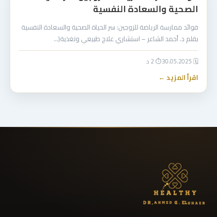
الصحية والسعادة النفسية
فوائد ممارسة الرياضة للزوجين: سر الحياة الصحية والسعادة النفسية
بقلم د. أحمد الشاعر – استشاري علاج طبيعي وتغذية(…
🗓 30.05.2025
⏱ 2 د
اقرأ المزيد ←