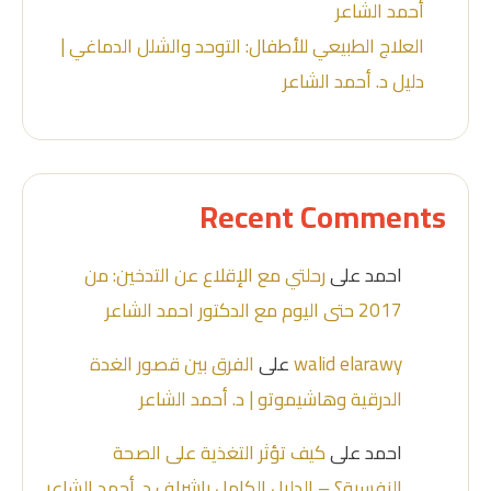
أحمد الشاعر
العلاج الطبيعي للأطفال: التوحد والشلل الدماغي |
دليل د. أحمد الشاعر
Recent Comments
احمد
على
رحلتي مع الإقلاع عن التدخين: من
2017 حتى اليوم مع الدكتور احمد الشاعر
walid elarawy
على
الفرق بين قصور الغدة
الدرقية وهاشيموتو | د. أحمد الشاعر
احمد
على
كيف تؤثر التغذية على الصحة
النفسية؟ – الدليل الكامل بإشراف د. أحمد الشاعر