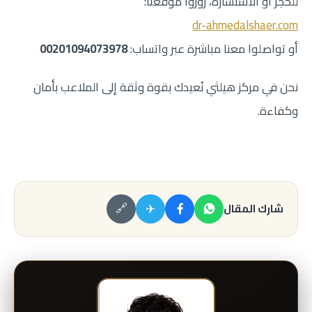
للحجز أو الاستشارة، زوروا موقعنا:
dr-ahmedalshaer.com
أو تواصلوا معنا مباشرة عبر واتساب:
00201094073978
نحن في مركز هيلثي نُعيدك بقوة وثقة إلى الملاعب بأمان
وكفاءة.
✈
شارك المقال
🔗