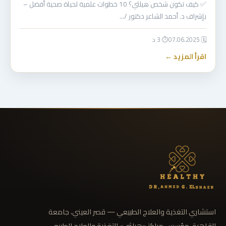
✅ كيف تكون شخص هيلثي؟ 10 خطوات علمية لحياة صحية أفضل –
بإشراف د. أحمد الشاعر دكتور /…
🗓 07.06.2025
⏱ 3 د
اقرأ المزيد ←
استشاري التغذية والعلاج الطبيعي — قصر العيني، جامعة
القاهرة. مؤسس مراكز «هيلثي» للتغذية والعلاج الطبيعي