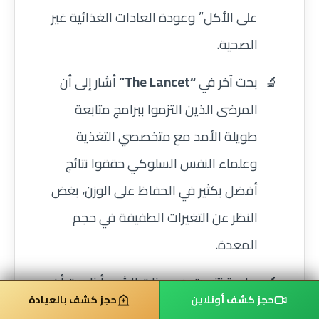
على الأكل” وعودة العادات الغذائية غير
الصحية.
بحث آخر في
“The Lancet”
أشار إلى أن
المرضى الذين التزموا ببرامج متابعة
طويلة الأمد مع متخصصي التغذية
وعلماء النفس السلوكي حققوا نتائج
أفضل بكثير في الحفاظ على الوزن، بغض
النظر عن التغيرات الطفيفة في حجم
المعدة.
دراسة تتبعت هرمونات الشبع أظهرت أن
حجز كشف أونلاين
حجز كشف بالعيادة
حساسية الجسم لهذه الهرمونات يمكن