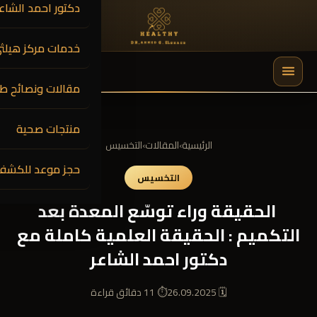
دكتور احمد الشاعر
خدمات مركز هيلث
0
$
0.00
مقالات ونصائح طب
🔍
منتجات صحية
الرئيسية
›
المقالات
›
التخسيس
حجز موعد للكشف
التخسيس
الحقيقة وراء توسّع المعدة بعد
التكميم : الحقيقة العلمية كاملة مع
دكتور احمد الشاعر
🗓 26.09.2025
⏱ 11 دقائق قراءة