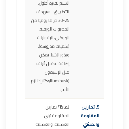
الشبع لفترة أطول.
التطبيق:
استهدف
25-30 جرامًا يوميًا من
الخضروات الورقية،
البروكلي، البقوليات
(بكميات مدروسة)،
وبذور الشيا. يمكن
إضافة مكمل ألياف
مثل الإسبغول
(Psyllium husk) إذا لزم
الأمر.
5. تمارين
لماذا؟
تمارين
المقاومة
المقاومة تبني
والمشي
العضلات، والعضلات