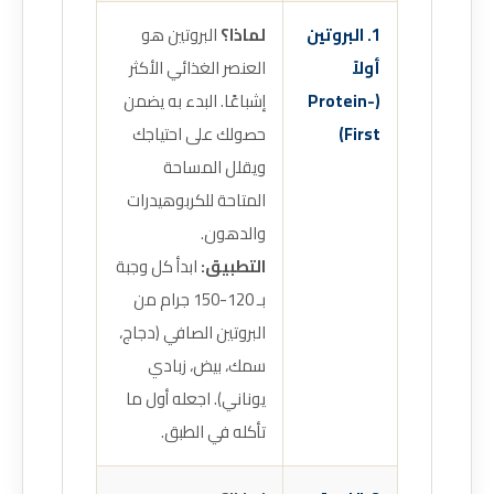
1. البروتين
لماذا؟
البروتين هو
أولاً
العنصر الغذائي الأكثر
(Protein-
إشباعًا. البدء به يضمن
First)
حصولك على احتياجك
ويقلل المساحة
المتاحة للكربوهيدرات
والدهون.
التطبيق:
ابدأ كل وجبة
بـ 120-150 جرام من
البروتين الصافي (دجاج،
سمك، بيض، زبادي
يوناني). اجعله أول ما
تأكله في الطبق.