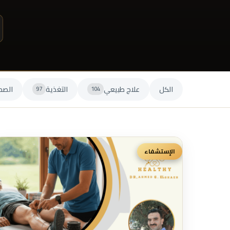
الكل
علاج طبيعي
التغذية
الصح
97
104
الإستشفاء