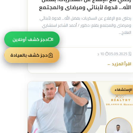
الله… قدوة لأبنائي ومرضاى والمجتمع
رحلتي مع الإقلاع عن السكريات: بفضل الله… قدوة لأبنائي
ومرضاى والمجتمع بقلم: دكتور / أحمد الشاعر استشاري
العلاج…
حجز كشف أونلاين
🗓 05.09.2025
⏱ 10 د
حجز كشف بالعيادة
اقرأ المزيد ←
الإستشفاء